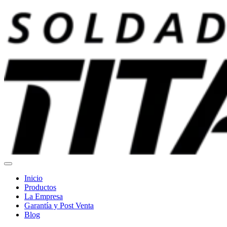
Ir
al
contenido
Inicio
Productos
La Empresa
Garantía y Post Venta
Blog