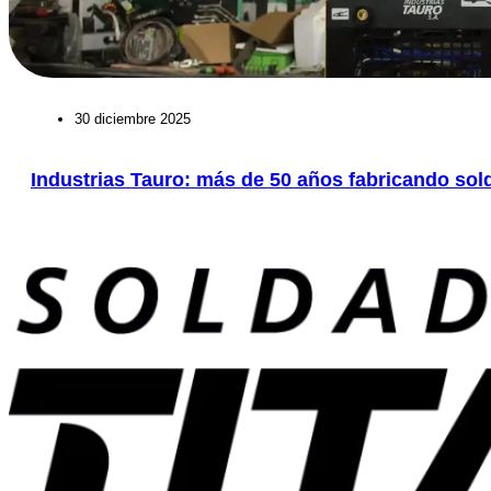
30 diciembre 2025
Industrias Tauro: más de 50 años fabricando sold